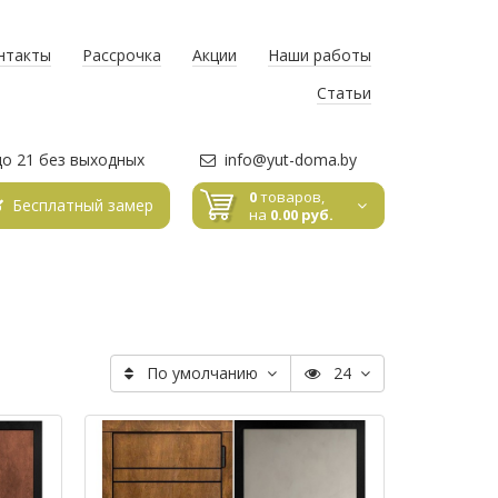
нтакты
Рассрочка
Акции
Наши работы
Статьи
до 21 без выходных
info@yut-doma.by
0
товаров,
Бесплатный замер
на
0.00 руб.
По умолчанию
24