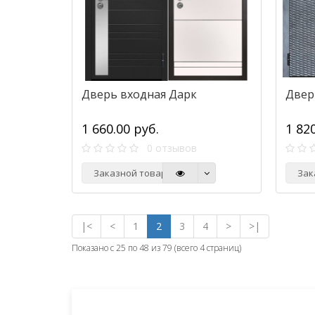
Дверь входная Дарк
Двер
1 660.00 руб.
1 82
0 отзывов
Заказной товар
Зак
|<
<
1
2
3
4
>
>|
Показано с 25 по 48 из 79 (всего 4 страниц)