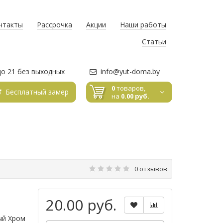
нтакты
Рассрочка
Акции
Наши работы
Статьи
до 21 без выходных
info@yut-doma.by
0
товаров,
Бесплатный замер
на
0.00 руб.
0 отзывов
20.00 руб.
ый Хром