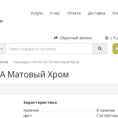
Услуги
О нас
Оплата
Доставка
Ко
er
Обратный звонок
с 9 
зетке
Накладка LUX-KH-Q CSA Матовый Хром
SA Матовый Хром
Характеристика
Наличие
В наличии
цвет
CSA Матов