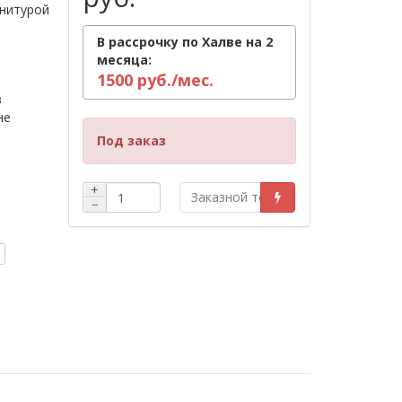
рнитурой
В рассрочку по Халве на 2
месяца:
1500 руб./мес.
в
не
Под заказ
+
Заказной товар
−