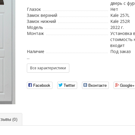
дверь с фу
Глазок
Нет
Замок верхний
Kale 257L
Замок нижний
Kale 252R
Модель
2022 г.
Монтаж
Установка 
стоимость 
входит
Наличие
Под заказ
...
Все характеристики
Facebook
Twitter
Вконтакте
Google+
ывы (0)