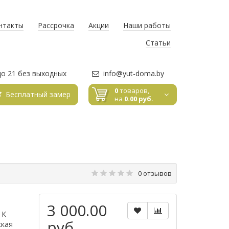
нтакты
Рассрочка
Акции
Наши работы
Статьи
до 21 без выходных
info@yut-doma.by
0
товаров,
Бесплатный замер
на
0.00 руб.
0 отзывов
3 000.00
 К
руб.
ская